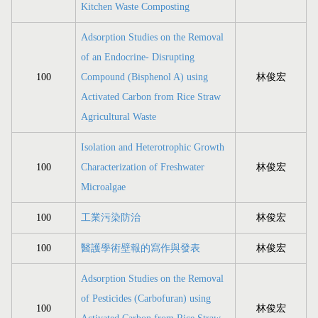
Kitchen Waste Composting
Adsorption Studies on the Removal
of an Endocrine- Disrupting
100
Compound (Bisphenol A) using
林俊宏
Activated Carbon from Rice Straw
Agricultural Waste
Isolation and Heterotrophic Growth
100
Characterization of Freshwater
林俊宏
Microalgae
100
工業污染防治
林俊宏
100
醫護學術壁報的寫作與發表
林俊宏
Adsorption Studies on the Removal
of Pesticides (Carbofuran) using
100
林俊宏