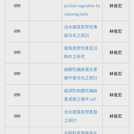
099
pickled vegetables by
林俊宏
culturing kefir
淡水微藻異營培養
099
林俊宏
最佳化之探討
微藻異營培養及沉
099
林俊宏
降性之研究
細菌性纖維素生產
099
林俊宏
條件最佳化之探討
碳源對細菌性纖維
099
林俊宏
素成膜之條件.pdf
淡水微藻異營產脂
099
林俊宏
之探討
光照對產脂微藻生