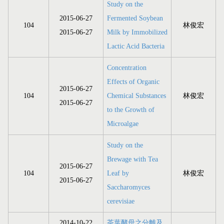
Study on the
2015-06-27
Fermented Soybean
104
林俊宏
2015-06-27
Milk by Immobilized
Lactic Acid Bacteria
Concentration
Effects of Organic
2015-06-27
104
Chemical Substances
林俊宏
2015-06-27
to the Growth of
Microalgae
Study on the
Brewage with Tea
2015-06-27
104
Leaf by
林俊宏
2015-06-27
Saccharomyces
cerevisiae
2014-10-22
茶葉酵母之分離及