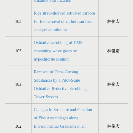
Alkaline Sulfurization
Rice straw-derived activated carbons
103
for the removal of carbofuran from
林俊宏
an aqueous solution
Oxidative scrubbing of DMS-
103
containing waste gases by
林俊宏
hypochlorite solution
Removal of Odor-Causing
Substances by a Pilot-Scale
102
林俊宏
Oxidative-Reductive Scrubbing
Tower System
Changes in Structure and Function
of Fish Assemblages along
102
Environmental Gradients in an
林俊宏