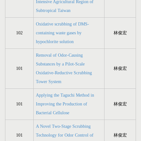
Intensive Agricultural Region of
Subtropical Taiwan
Oxidative scrubbing of DMS-
102
containing waste gases by
林俊宏
hypochlorite solution
Removal of Odor-Causing
Substances by a Pilot-Scale
101
林俊宏
Oxidative-Reductive Scrubbing
Tower System
Applying the Taguchi Method in
101
Improving the Production of
林俊宏
Bacterial Cellulose
A Novel Two-Stage Scrubbing
101
Technology for Odor Control of
林俊宏