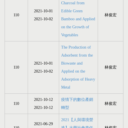
Charcoal from
2021-10-01
Edible Green
110
林俊宏
2021-10-02
Bamboo and Applied
on the Growth of
Vegetables
The Production of
Adsorbent from the
2021-10-01
Biowaste and
110
林俊宏
2021-10-02
Applied on the
Adsorption of Heavy
Metal
2021-10-12
疫情下的數位產銷
110
林俊宏
2021-10-12
轉型
2021【人與環境營
2021-06-29
110
造】大學社會責任
林俊宏