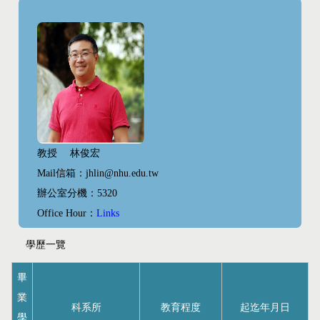
教授 林俊宏
Mail信箱：jhlin@nhu.edu.tw
辦公室分機：5320
Office Hour：
Links
學歷一覽
畢
業
科系所
教育程度
起迄年月日
學