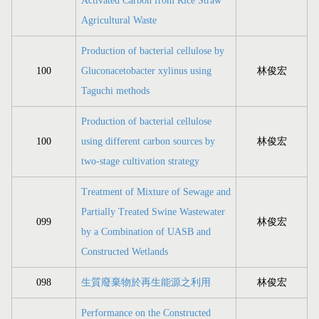
Activated Carbon from Rice Straw
Agricultural Waste
Production of bacterial cellulose by
100
Gluconacetobacter xylinus using
林俊宏
Taguchi methods
Production of bacterial cellulose
100
using different carbon sources by
林俊宏
two-stage cultivation strategy
Treatment of Mixture of Sewage and
Partially Treated Swine Wastewater
099
林俊宏
by a Combination of UASB and
Constructed Wetlands
098
生質廢棄物於再生能源之利用
林俊宏
Performance on the Constructed