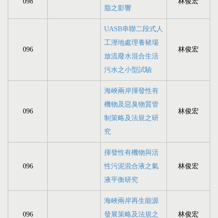
098
林俊宏
脂之影響
UASB串聯二段式人
工溼地處理養豬場
096
林俊宏
放流廢水混合生活
污水之小型試驗
海峽兩岸揮發性有
機物及惡臭物質管
096
林俊宏
制策略及法規之研
究
揮發性有機物與活
096
性污泥混合液之氣
林俊宏
液平衡研究
海峽兩岸再生能源
096
發展策略及法規之
林俊宏