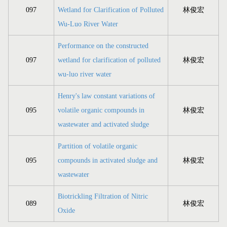
097
Wetland for Clarification of Polluted
林俊宏
Wu-Luo River Water
Performance on the constructed
097
wetland for clarification of polluted
林俊宏
wu-luo river water
Henry's law constant variations of
095
volatile organic compounds in
林俊宏
wastewater and activated sludge
Partition of volatile organic
095
compounds in activated sludge and
林俊宏
wastewater
Biotrickling Filtration of Nitric
089
林俊宏
Oxide