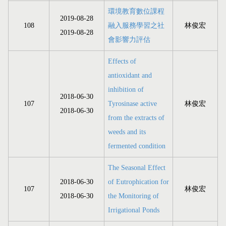
環境教育數位課程
2019-08-28
108
融入服務學習之社
林俊宏
2019-08-28
會影響力評估
Effects of
antioxidant and
inhibition of
2018-06-30
107
Tyrosinase active
林俊宏
2018-06-30
from the extracts of
weeds and its
fermented condition
The Seasonal Effect
2018-06-30
of Eutrophication for
107
林俊宏
2018-06-30
the Monitoring of
Irrigational Ponds