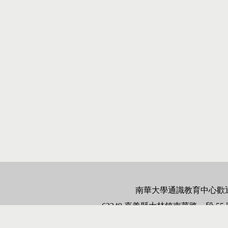
南華大學通識教育中心歡
62249
嘉義縣大林鎮南華路一段
55
電話：
05-2721001
分機
2971