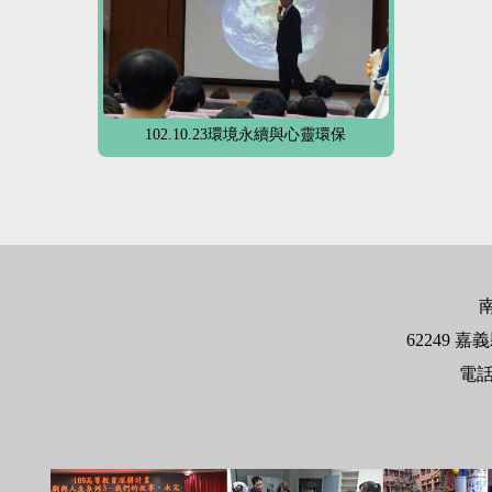
102.10.23環境永續與心靈環保
62249
嘉義
電