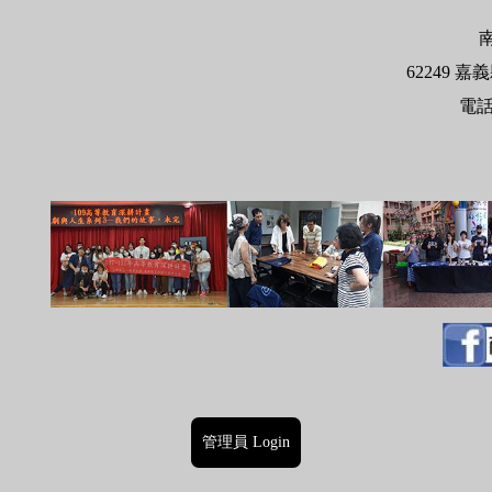
62249
嘉義
電
管理員 Login